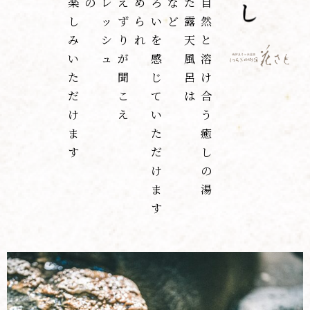
楽
の
レ
え
め
ろ
な
た
自
し
ッ
ず
ら
い
ど
露
然
み
シ
り
れ
を
天
と
い
ュ
が
感
風
溶
た
聞
じ
呂
け
だ
こ
て
は
合
け
え
い
う
ま
た
癒
す
だ
し
け
の
ま
湯
す