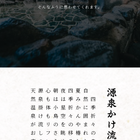
そんなふうに思わせてくれます。
天
源
心
朝
夜
四
夏
自
然
泉
も
は
は
季
み
然
四
温
掛
体
小
星
折
か
に
季
泉
け
も
鳥
空
々
ん
囲
折
が
流
リ
の
を
の
や
ま
々
お
し
フ
さ
眺
移
椿
れ
の