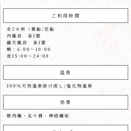
ご利用時間
全2カ所（貴船/花船
内風呂 各1窒
露天風呂 各1窒
朝：6:00～10:00
夜15:00～24:00
温泉
100％天然温泉掛け流し/塩化物温泉
効果
筋肉痛・五十肩・神経痛他